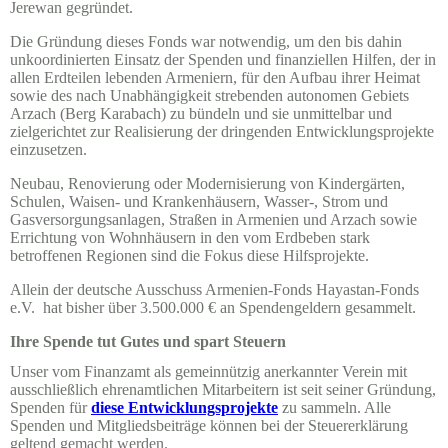
Jerewan gegründet.
Die Gründung dieses Fonds war notwendig, um den bis dahin
unkoordinierten Einsatz der Spenden und finanziellen Hilfen, der in
allen Erdteilen lebenden Armeniern, für den Aufbau ihrer Heimat
sowie des nach Unabhängigkeit strebenden autonomen Gebiets
Arzach (Berg Karabach) zu bündeln und sie unmittelbar und
zielgerichtet zur Realisierung der dringenden Entwicklungsprojekte
einzusetzen.
Neubau, Renovierung oder Modernisierung von Kindergärten,
Schulen, Waisen- und Krankenhäusern, Wasser-, Strom und
Gasversorgungsanlagen, Straßen in Armenien und Arzach sowie
Errichtung von Wohnhäusern in den vom Erdbeben stark
betroffenen Regionen sind die Fokus diese Hilfsprojekte.
Allein der deutsche Ausschuss Armenien-Fonds Hayastan-Fonds
e.V. hat bisher über 3.500.000 € an Spendengeldern gesammelt.
Ihre Spende tut Gutes und spart Steuern
Unser vom Finanzamt als gemeinnützig anerkannter Verein mit
ausschließlich ehrenamtlichen Mitarbeitern ist seit seiner Gründung,
Spenden für
diese Entwicklungsprojekte
zu sammeln. Alle
Spenden und Mitgliedsbeiträge können bei der Steuererklärung
geltend gemacht werden.